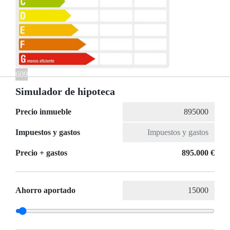
509
60
Simulador de hipoteca
Precio inmueble
Impuestos y gastos
Precio + gastos
895.000 €
Ahorro aportado