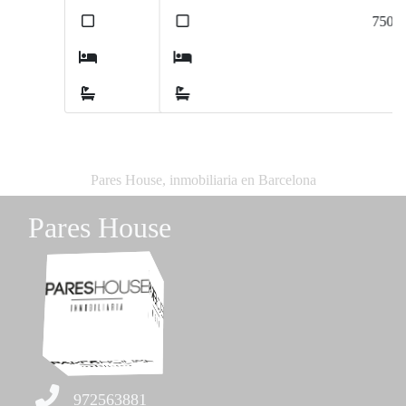
2
750
m
5
4
Pares House, inmobiliaria en Barcelona
Pares House
972563881